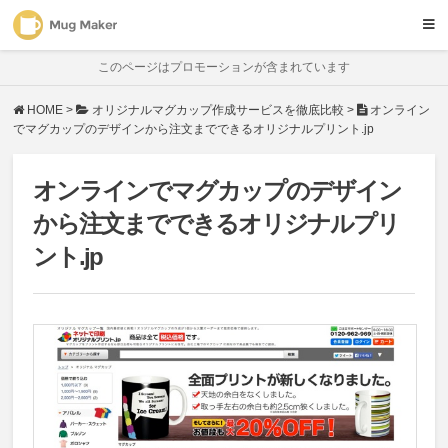
キャンペーン情報
サービス比較
初心者ガイド
ホーム
このページはプロモーションが含まれています
HOME
>
オリジナルマグカップ作成サービスを徹底比較
>
オンライン
でマグカップのデザインから注文までできるオリジナルプリント.jp
オンラインでマグカップのデザイン
から注文までできるオリジナルプリ
ント.jp